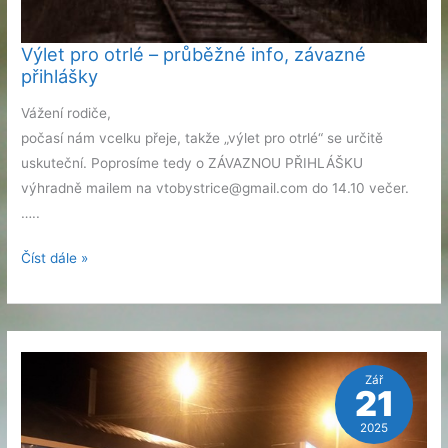
Výlet pro otrlé – průběžné info, závazné
přihlášky
Vážení rodiče,
počasí nám vcelku přeje, takže „výlet pro otrlé“ se určitě
uskuteční. Poprosíme tedy o ZÁVAZNOU PŘIHLÁŠKU
výhradně mailem na vtobystrice@gmail.com do 14.10 večer.
…..
Výlet
Číst dále »
pro
otrlé
–
průběžné
Zář
info,
21
závazné
2025
přihlášky