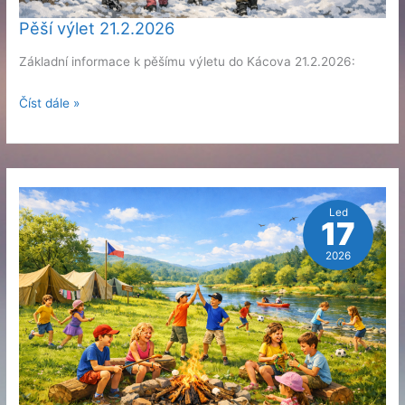
Pěší výlet 21.2.2026
Základní informace k pěšímu výletu do Kácova 21.2.2026:
Pěší
Číst dále »
výlet
21.2.2026
Led
17
2026