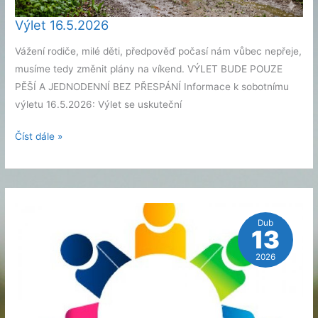
Výlet 16.5.2026
Vážení rodiče, milé děti, předpověď počasí nám vůbec nepřeje,
musíme tedy změnit plány na víkend. VÝLET BUDE POUZE
PĚŠÍ A JEDNODENNÍ BEZ PŘESPÁNÍ Informace k sobotnímu
výletu 16.5.2026: Výlet se uskuteční
Výlet
Číst dále »
16.5.2026
Dub
13
2026