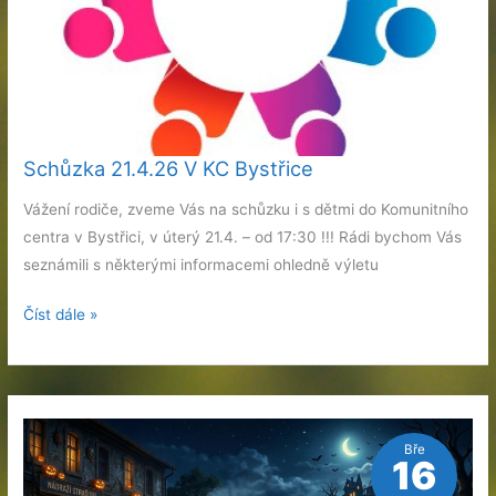
Schůzka 21.4.26 V KC Bystřice
Vážení rodiče, zveme Vás na schůzku i s dětmi do Komunitního
centra v Bystřici, v úterý 21.4. – od 17:30 !!! Rádi bychom Vás
seznámili s některými informacemi ohledně výletu
Schůzka
Číst dále »
21.4.26
V
KC
Bystřice
Bře
16