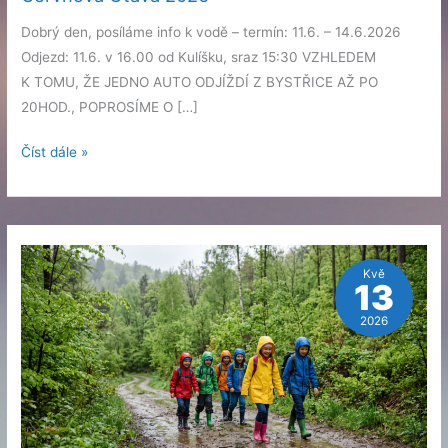
Dobrý den, posíláme info k vodě – termín: 11.6. – 14.6.2026
Odjezd: 11.6. v 16.00 od Kulíšku, sraz 15:30 VZHLEDEM
K TOMU, ŽE JEDNO AUTO ODJÍŽDÍ Z BYSTŘICE AŽ PO
20HOD., POPROSÍME O […]
Červnová
Číst dále »
Otava
2026
Kvě
13
2026