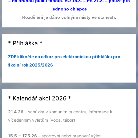
– na druhou půlku tábora: SO 15.8. – PÁ 21.8. – pouze pro
jednoho chlapce
Rozdělení je dáno volnými místy ve stanech.
* Přihláška *
ZDE klikněte na odkaz pro elektronickou přihlášku pro
školní rok 2025/2026
* Kalendář akcí 2026 *
21.4.26
– schůzka v komunitním centru, informace k
vícedenním výletům (voda, tábor)
15.5. – 17.5.26
– sportovní nebo pracovní výlet