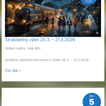
2026
Strašidelný výlet 20.3. – 21.3.2026
Vážení rodiče, milé děti,
posíláme základní informace k výletu 20.3. – 21.3.2026.
Strašidelný
Číst dále »
výlet
20.3.
–
21.3.2026
Bře
5