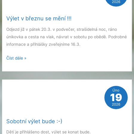
2026
Výlet v březnu se mění !!!
Odjezd již v pátek 20.3. v podvečer, strašidelná noc, ráno
únikovka a cesta na vlak, návrat v sobotu po obědě. Podrobné
informace a přihlášky zveřejníme 16.3.
Výlet
Číst dále »
v
březnu
se
mění
Úno
19
!!!
2026
Sobotní výlet bude :-)
Dětí je přihlášeno dost, výlet se konat bude.