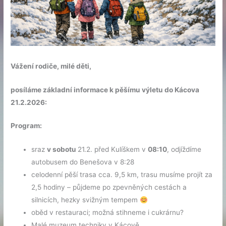
Vážení rodiče, milé děti,
posíláme základní informace k pěšímu výletu do Kácova
21.2.2026:
Program:
sraz
v sobotu
21.2. před Kulíškem v
08:10
, odjíždíme
autobusem do Benešova v 8:28
celodenní pěší trasa cca. 9,5 km, trasu musíme projít za
2,5 hodiny – půjdeme po zpevněných cestách a
silnicích, hezky svižným tempem
oběd v restauraci; možná stihneme i cukrárnu?
Malé muzeum techniky v Kácově