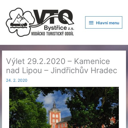
Přeskočit
na
obsah
Hlavní
Hlavní menu
menu
Výlet 29.2.2020 – Kamenice
nad Lipou – Jindřichův Hradec
24. 2. 2020