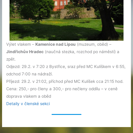
Výlet vlakem –
Kamenice nad Lipou
(muzeum, oběd) –
Jindřichův Hradec
(naučná stezka, rozchod po náměstí) a
zpět.
Odjezd: 29.2. v 7:20 z Bystřice, sraz před MC Kulíškem v 6:55,
odchod 7:00 na nádraží.
Příjezd: 29.2. v 21:02, příchod před MC Kulíšek cca 21:15 hod.
Cena: 250,- pro členy a 300,- pro nečleny oddílu – v ceně
doprava vlakem a oběd
Detaily v členské sekci