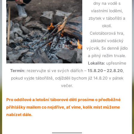
dny na vodě s
vlastními loděmi,
zbytek v tábořišti a
okolí.
Celotáborová hra,
základní vodácký
výcvik, 5x denně jídlo
a pitný režim trvale.
Lokalita:
upřesníme
Termín:
rezervujte si ve svých diářích –
15.8.20 – 22.8.20
,
pokud vyjde tábořiště, odjížděli bychom již 14.8.20 v pátek
večer.
Pro oddílové a letošní táborové děti prosíme o předběžné
přihlášky mailem co nejdříve, ať víme, kolik míst můžeme
nabízet dále.