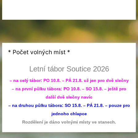
* Počet volných míst *
Letní tábor Soutice 2026
– na celý tábor: PO 10.8. – PÁ 21.8. už jen pro dvě slečny
– na první půlku tábora: PO 10.8. – SO 15.8. – ještě pro
další dvě slečny navíc
– na druhou půlku tábora: SO 15.8. – PÁ 21.8. – pouze pro
jednoho chlapce
Rozdělení je dáno volnými místy ve stanech.