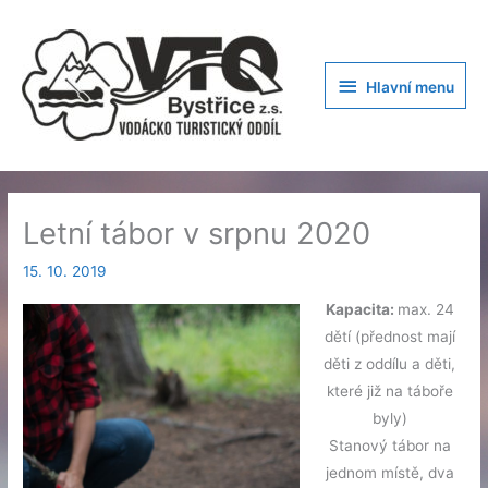
Přeskočit
na
obsah
Hlavní
Hlavní menu
menu
Letní tábor v srpnu 2020
15. 10. 2019
Kapacita:
max. 24
dětí (přednost mají
děti z oddílu a děti,
které již na táboře
byly)
Stanový tábor na
jednom místě, dva